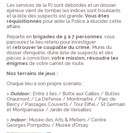
Les services de la PJ sont débordés et un dossier
épineux vient de tomber, les indices sont troublants
et la liste des suspects est grande.
Vous êtes
réquisitionnés
pour aider la Police à élucider cette
affaire.
Répartis en
brigades de 5 à 7 personnes
, vous
parcourez le lieu retenu pour investiguer
et
retrouver le coupable du crime.
Munis du
dosser d’enquête, d’une liste de suspects et des
pièces à conviction,
votre mission, résoudre les
énigmes
de votre carnet de route.
Nos terrains de jeux :
Chaque lieu a son propre scénario :
>
Outdoor
:
Entre 2 îles / Butte aux Cailles / Buttes
Chaumont / La Défense / Montmartre / Parc de
Bercy / Passages Couverts / Tour Eiffel / St Germain
et Montparnasse / Jardin de Versailles
>
Indoor
:
Musée des Arts & Métiers / Centre
Georges Pompidou / Musée d’Orsay