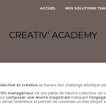
ACCUEIL
NOS SOLUTIONS TEAM
CREATIV’ACADEMY
RALLYES CULTURELS
CREATIV’ ACADEMY
PANAM’EXPRESS
PANAM’ENQUÊTE
llective et créative
au travers d’un challenge artistique orig
tifs managériaux
sur une partie de l’œuvre collective, en vo
pour
composer une œuvre magistrale
marquant
l’engage
 climat fédérateur et permet de construire un état d’esprit et