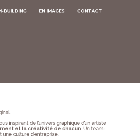
-BUILDING
EN IMAGES
CONTACT
inal.
us inspirant de l’univers graphique d’un artiste
ment et la créativité de chacun
. Un team-
 une culture d’entreprise.